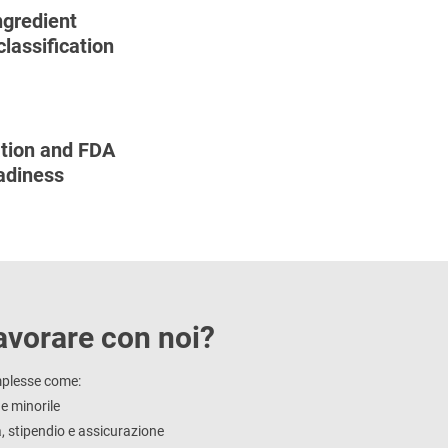
gredient
classification
ation and FDA
adiness
avorare con noi?
mplesse come:
e minorile
 stipendio e assicurazione