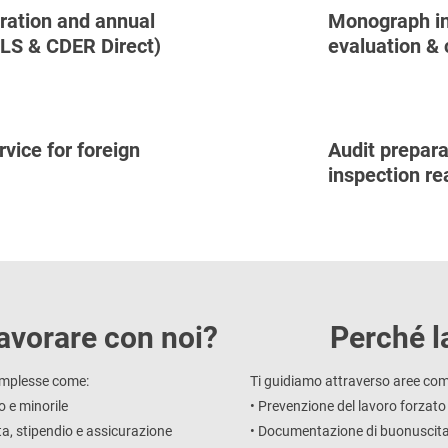
stration and annual
Monograph in
LS & CDER Direct)
evaluation & 
rvice for foreign
Audit prepar
inspection re
avorare con noi?
Perché l
omplesse come:
Ti guidiamo attraverso aree co
o e minorile
• Prevenzione del lavoro forzato 
a, stipendio e assicurazione
• Documentazione di buonuscita,