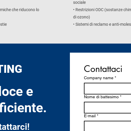
sociale
imiche che riducono lo
• Restrizioni ODC (sostanze chim
di ozono)
stie
• Sistemi di reclamo e anti-moles
TING
Contattaci
Company name
*
loce e
Nome di battesimo
*
ficiente.
E-mail
*
attarci!