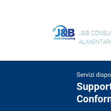
info@jnbfoodconsulting.com
714-
J&B CONSU
ALIMENTAR
Servizi dispon
Support
Conform