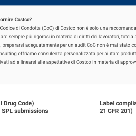
ifornire Costco?
l Codice di Condotta (CoC) di Costco non è solo una raccomand
ard sempre più rigorosi in materia di diritti dei lavoratori, tutela
o, prepararsi adeguatamente per un audit CoC non è mai stato co
sulting offriamo consulenza personalizzata per aiutare produttor
ivati ad allinearsi alle aspettative di Costco in materia di appr
l Drug Code)
Label compli
 & SPL submissions
21 CFR 201)