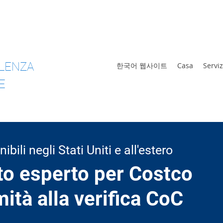
873-5566
LENZA
한국어 웹사이트
Casa
Serviz
E
ibili negli Stati Uniti e all'estero
o esperto per Costco
ità alla verifica CoC