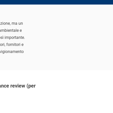
azione, ma un
 ambientale e
sì importante.
i, fornitori e
ovvigionamento
ance review (per